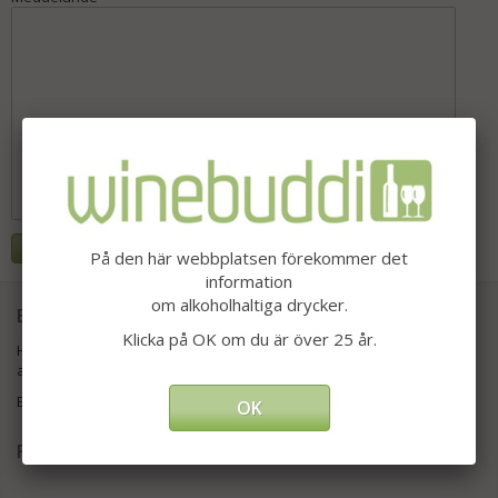
På den här webbplatsen förekommer det
information
om alkoholhaltiga drycker.
Ekologiska viner direkt hem till dig
Klicka på OK om du är över 25 år.
Hos Winebuddi kan du välja ur ett stort utbud av ekologiska
alkoholvaror.
Ett bekvämt sätt att handla med leverans till din dörr.
OK
Följ oss på Instagram