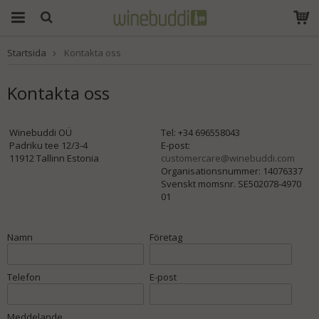
Startsida
Kontakta oss
Produkten har blivit
tillagd i varukorgen
Kontakta oss
Winebuddi OÜ
Tel: +34 696558043
Padriku tee 12/3-4
E-post:
11912 Tallinn Estonia
customercare@winebuddi.com
Organisationsnummer: 14076337
Svenskt momsnr. SE502078-4970
01
Namn
Företag
Telefon
E-post
Meddelande