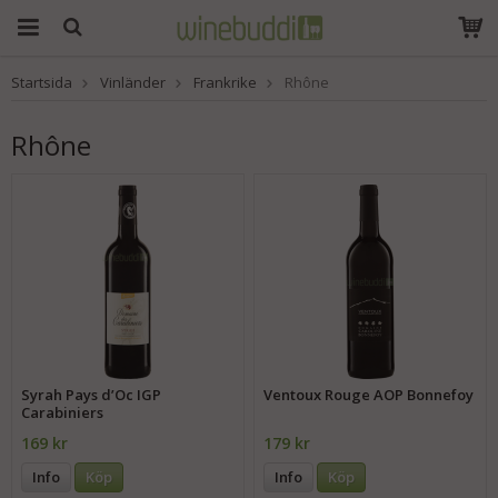
Startsida
Vinländer
Frankrike
Rhône
Produkten har blivit
tillagd i varukorgen
Rhône
Syrah Pays d’Oc IGP
Ventoux Rouge AOP Bonnefoy
Carabiniers
169 kr
179 kr
Info
Köp
Info
Köp