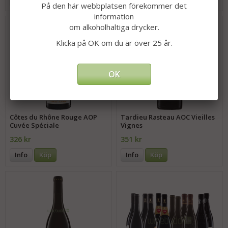
På den här webbplatsen förekommer det
information
om alkoholhaltiga drycker.
Klicka på OK om du är över 25 år.
OK
Côtes du Rhône Rouge AOP
Tardieu Rasteau AOC Vieilles
Cuvée Spéciale
Vignes
326 kr
351 kr
Info
Köp
Info
Köp