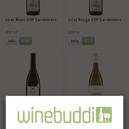
Lirac Blanc AOP Carabiniers
Lirac Rouge AOP Carabiniers
239 kr
239 kr
Info
Köp
Info
Köp
Rasteau Rouge AOP Bonnefoy
Côtes du Rhône Blanc AOP
Cuvée Speciale Tardieu
269 kr
316 kr
Info
Köp
Info
Köp