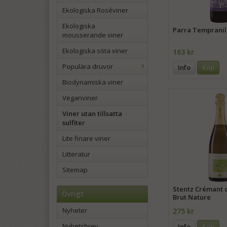
Ekologiska Roséviner
Ekologiska
Parra Tempranil
mousserande viner
Ekologiska söta viner
163 kr
Populära druvor
Info
Köp
Biodynamiska viner
Veganviner
Viner utan tillsatta
sulfiter
Lite finare viner
Litteratur
Sitemap
Stentz Crémant 
Övrigt
Brut Nature
Nyheter
275 kr
Nyhetsbrev
Info
Köp