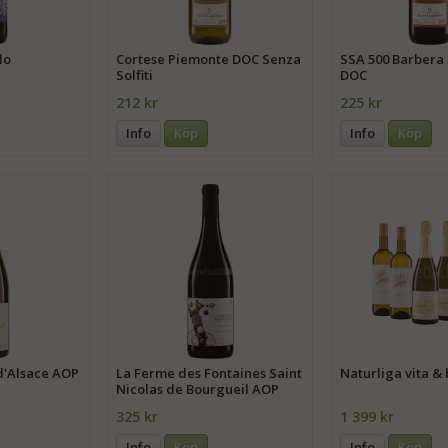
lo
Cortese Piemonte DOC Senza
SSA 500 Barbera 
Solfiti
DOC
212 kr
225 kr
Info
Köp
Info
Köp
d'Alsace AOP
La Ferme des Fontaines Saint
Naturliga vita &
Nicolas de Bourgueil AOP
325 kr
1 399 kr
Info
Köp
Info
Köp