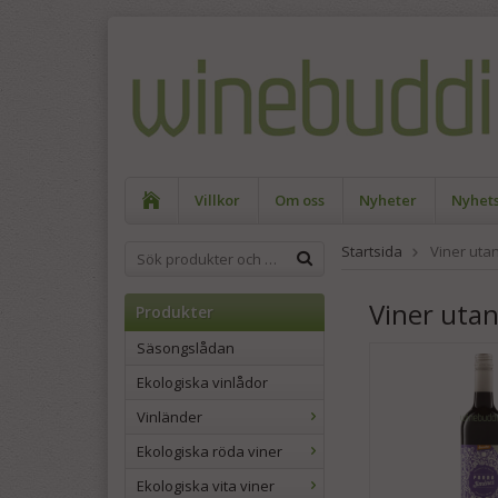
Villkor
Om oss
Nyheter
Nyhet
Startsida
Viner utan 
Viner utan 
Produkter
Säsongslådan
Ekologiska vinlådor
Vinländer
Ekologiska röda viner
Ekologiska vita viner