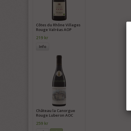
Côtes du Rhône Villages
Rouge Valréas AOP
219 kr
Info
Château la Canorgue
Rouge Luberon AOC
259 kr