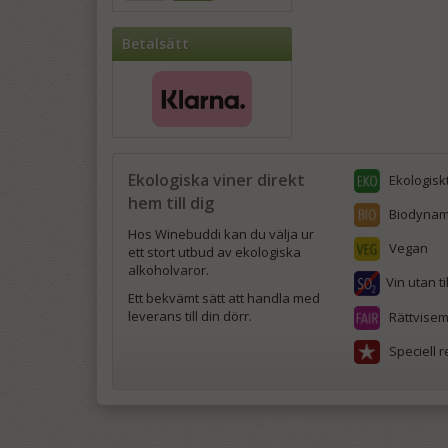
Betalsätt
Ekologiska viner direkt
Ekologiskt
hem till dig
Biodynamis
Hos Winebuddi kan du välja ur
Vegan
ett stort utbud av ekologiska
alkoholvaror.
Vin utan til
Ett bekvämt sätt att handla med
leverans till din dörr.
Rättvisem
Speciell 