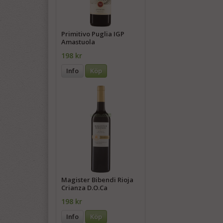
Primitivo Puglia IGP
Amastuola
198 kr
Info
Köp
Magister Bibendi Rioja
Crianza D.O.Ca
198 kr
Info
Köp