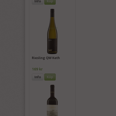
Info
Köp
Riesling QW Keth
169 kr
Info
Köp