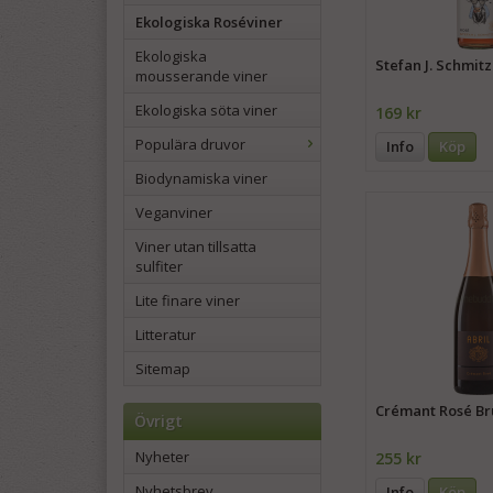
Ekologiska Roséviner
Ekologiska
Stefan J. Schmit
mousserande viner
Ekologiska söta viner
169 kr
Populära druvor
Info
Köp
Biodynamiska viner
Veganviner
Viner utan tillsatta
sulfiter
Lite finare viner
Litteratur
Sitemap
Crémant Rosé Bru
Övrigt
Nyheter
255 kr
Nyhetsbrev
Info
Köp