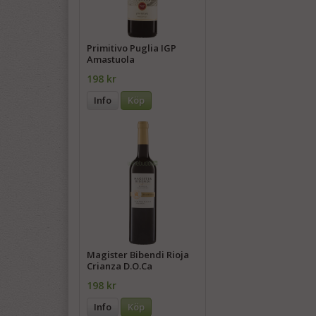
Primitivo Puglia IGP
Amastuola
198 kr
Info
Köp
Magister Bibendi Rioja
Crianza D.O.Ca
198 kr
Info
Köp