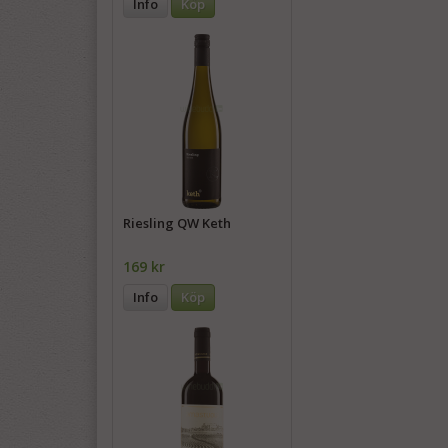
Info
Köp
Riesling QW Keth
169 kr
Info
Köp