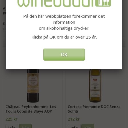
Artikelnummer:
FR-15050
På den här webbplatsen förekommer det
information
Direktlänk:
om alkoholhaltiga drycker.
Högerklicka och kopiera adressen
Klicka på OK om du är över 25 år.
Andra har även köpt
OK
Château Peybonhomme-Les-
Cortese Piemonte DOC Senza
Tours Côtes de Blaye AOP
Solfiti
225 kr
212 kr
Info
Köp
Info
Köp