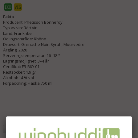
Fakta
Producent: Phetisson Bonnefoy
Typ av vin: Rött vin
Land: Frankrike
Odlingsområde: Rhône
Druvsort: Grenache Noir, Syrah, Mourvedre
Årgång: 2020
Serveringstemperatur: 16–18 °
Lagringsmöjlighet: 3–4 år
Certifikat: FR-BIO-01
Restsocker: 1,9 g/l
Alkohol: 14 % vol
Förpackning: Flaska 750 ml
Lägg i önskelista