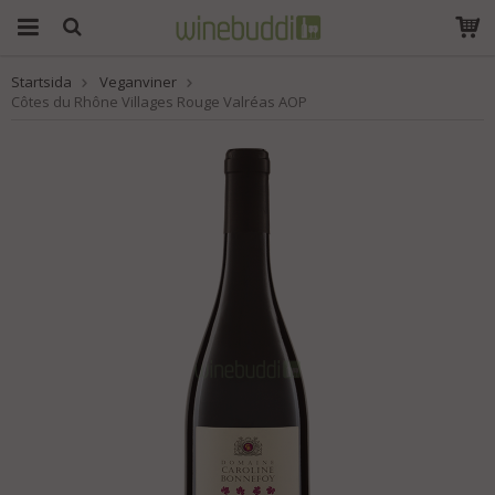
Startsida
Veganviner
Produkten har blivit
Côtes du Rhône Villages Rouge Valréas AOP
tillagd i varukorgen