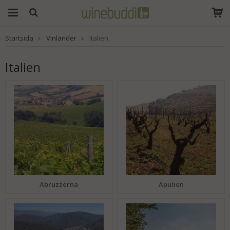
Startsida
Vinländer
Italien
Produkten har blivit
tillagd i varukorgen
Italien
Abruzzerna
Apulien