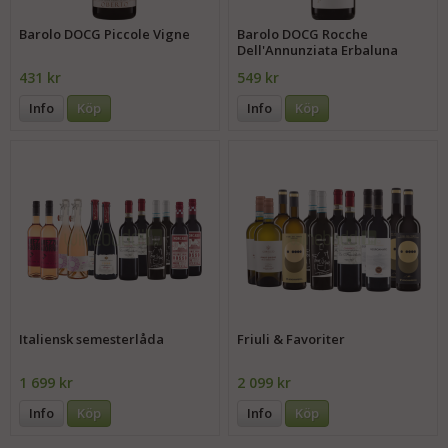
Barolo DOCG Piccole Vigne
Barolo DOCG Rocche
Dell'Annunziata Erbaluna
431 kr
549 kr
Info
Köp
Info
Köp
Italiensk semesterlåda
Friuli & Favoriter
1 699 kr
2 099 kr
Info
Köp
Info
Köp