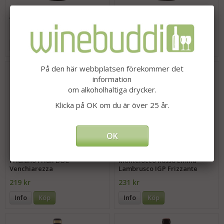
Negroamaro Salento IGP
Primitivo Puglia IGP
Amastuola
Amastuola
192 kr
198 kr
Info
Köp
Info
Köp
På den här webbplatsen förekommer det
information
om alkoholhaltiga drycker.
Klicka på OK om du är över 25 år.
OK
Friulano Friuli DOC
Montelocco Rosso Emilia
Venchiarezza
Lambrusco IGP Frizzante
Baldini
219 kr
231 kr
Info
Köp
Info
Köp