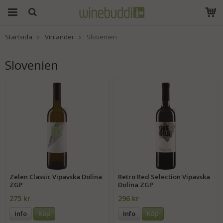
Startsida
Vinländer
Slovenien
Produkten har blivit
tillagd i varukorgen
Slovenien
Zelen Classic Vipavska Dolina
Retro Red Selection Vipavska
ZGP
Dolina ZGP
275 kr
296 kr
Info
Köp
Info
Köp