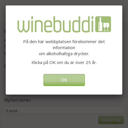
Till Kassan
Ekologiska viner direkt hem till dig
Hos Winebuddi kan du välja ur ett stort utbud av ekologiska
På den här webbplatsen förekommer det
alkoholvaror.
information
om alkoholhaltiga drycker.
Ett bekvämt sätt att handla med leverans till din dörr.
Klicka på OK om du är över 25 år.
Följ oss på Instagram
OK
Nyhetsbrev
Anmäl mig