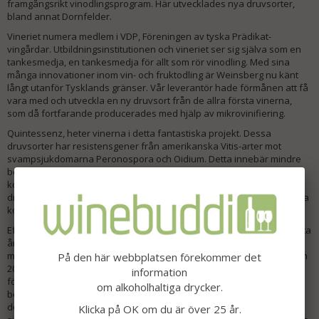
framgångsrikt vinodlingsprogram. Här utvecklades nya druvsorter,
bland annat Dornfelder.
Vineriet numera medlem i VDP, Föreningen av tyska Prädikat-
vingårdar. Utbildningsinstitutionen och vineriet ser sig själva som en
tankesmedja, en tankesmedja för allt som rör vinodling. Med sina
många innovationer inom vin- och fruktodling är Weinsberg nu känt
långt utanför Tysklands gränser. Vår leverantör hade förmånen att få
vara med och utveckla en ny druvsort från de allra första vinerna,
som då fortfarande producerades med hjälp av mikrovinifiering.
Quintessenz, heter vinerna i detta fantastiska projekt. Dessa
druvsorter har resistensgener från amerikanska Vitis-arter mot
svampsjukdomarna Peronospora och Oidium. Detta innebär mindre
behov av växtskydd vilket resulterar i betydande
koldioxidbesparingar. Till skillnad från vissa andra svampresistenta
druvsorter, som inte alltid är övertygande smakmässigt, finns det inga
kompromisser i kvaliteten med Quintessenz.
Efter positiva pressrecensioner för det röda vinet från den allra första
årgången 2020 växte ambitionen hos alla inblandade. Planen
mognade för att lagra en liten mängd av det röda vinet från årgången
På den här webbplatsen förekommer det
2021 på fat. En del av den röda vinskörden valdes ut och jästes med
information
förlängd skalkontakt i öppna träfat. Klarning och lagring på
om alkoholhaltiga drycker.
bottensatsen skedde i två franska ekfat i 12 månader. Doften
domineras av röda och mörka frukter som solros, blåbär och mogna
Klicka på OK om du är över 25 år.