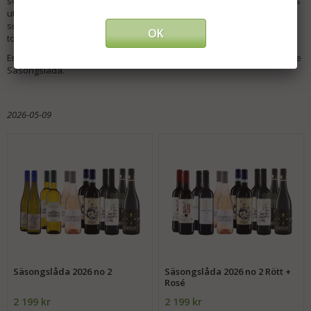
svarta körsbär. Inslag av vanilj och cederträ antyder att ekfatet lagras
utan att vara överväldigande. I smaken känns de svala aromaterna
som är typiska för denna druvsort, med rökiga och baconliknande
OK
toner. Vinet är är rikt och kraftfullt.
En liten, mycket speciell produktion, men vinet finns med i vår senaste
Säsongslåda.
2026-05-09
Säsongslåda 2026 no 2
Säsongslåda 2026 no 2 Rött +
Rosé
2 199 kr
2 199 kr