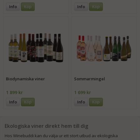
Info
Köp
Info
Köp
Biodynamiska viner
Sommarmingel
1 899 kr
1 699 kr
Info
Köp
Info
Köp
Ekologiska viner direkt hem till dig
Hos Winebuddi kan du välja ur ett stort utbud av ekologiska