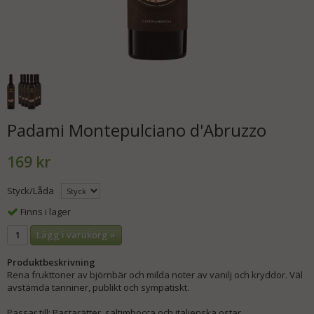
Padami Montepulciano d'Abruzzo
169 kr
Styck/Låda
Finns i lager
Lägg i varukorg »
Produktbeskrivning
Rena frukttoner av björnbär och milda noter av vanilj och kryddor. Väl
avstämda tanniner, publikt och sympatiskt.
Passar till: Pastarätter, saltimbocca och italienska ostar.