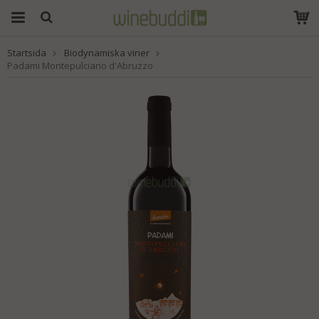
Startsida
Biodynamiska viner
Produkten har blivit
Padami Montepulciano d'Abruzzo
tillagd i varukorgen