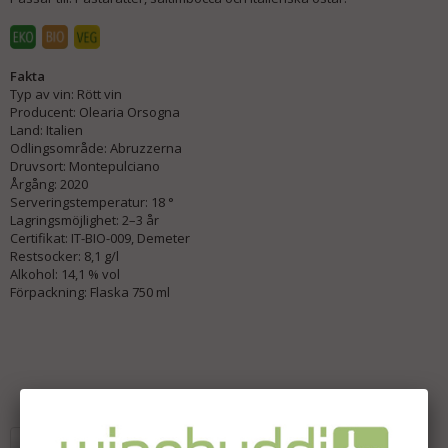
Fakta
Typ av vin: Rött vin
Producent: Olearia Orsogna
Land: Italien
Odlingsområde: Abruzzerna
Druvsort: Montepulciano
Årgång: 2020
Serveringstemperatur: 18 °
Lagringsmöjlighet: 2–3 år
Certifikat: IT-BIO-009, Demeter
Restsocker: 8,1 g/l
Alkohol: 14,1 % vol
Förpackning: Flaska 750 ml
Lägg i önskelista