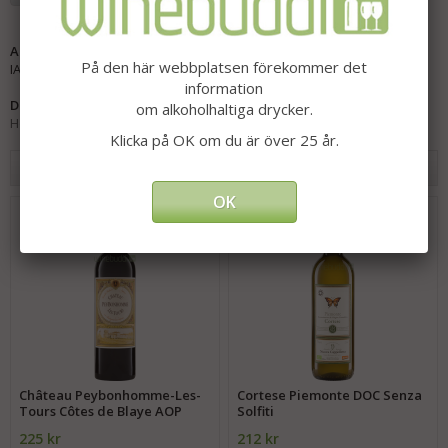
Artikelnummer:
På den här webbplatsen förekommer det
IA-15014
information
Direktlänk:
om alkoholhaltiga drycker.
Högerklicka och kopiera adressen
Klicka på OK om du är över 25 år.
Andra har även köpt
OK
Château Peybonhomme-Les-
Cortese Piemonte DOC Senza
Tours Côtes de Blaye AOP
Solfiti
225 kr
212 kr