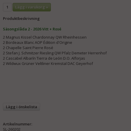
Lägg i varukorg »
Produktbeskrivning
Säsongslåda 2 - 2026 Vitt + Rosé
2 Magnus Kissel Chardonnay QW Rheinhessen
2 Bordeaux Blanc AOP Édition d'Origine
2 Chapelle Saint Pierre Rosé
2 Stefan J. Schmitzer Riesling QW Pfalz Demeter Herrenhof
2 Cascabel Albarín Tierra de León D.O. Alforjas
2 Wildwux Grüner Veltliner Kremstal DAC Geyerhof
Lägg i önskelista
Artikelnummer:
SL-260202