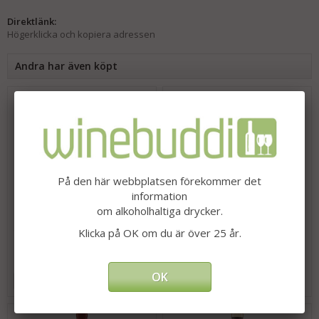
Direktlänk:
Högerklicka och kopiera adressen
Andra har även köpt
På den här webbplatsen förekommer det
information
om alkoholhaltiga drycker.
Sommarmix
Fransk Sommarmix
Klicka på OK om du är över 25 år.
1 699 kr
1 899 kr
OK
Info
Köp
Info
Köp