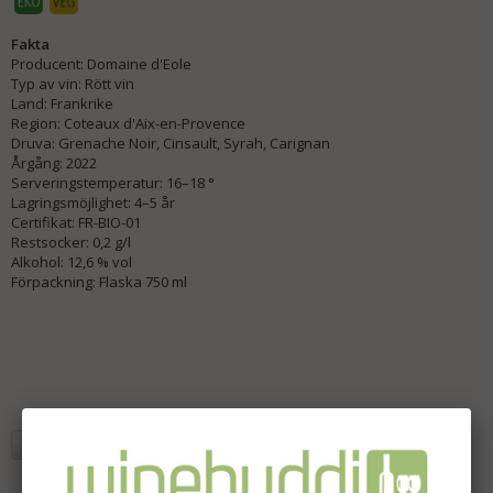
Fakta
Producent: Domaine d'Eole
Typ av vin: Rött vin
Land: Frankrike
Region: Coteaux d'Aix-en-Provence
Druva: Grenache Noir, Cinsault, Syrah, Carignan
Årgång: 2022
Serveringstemperatur: 16–18 °
Lagringsmöjlighet: 4–5 år
Certifikat: FR-BIO-01
Restsocker: 0,2 g/l
Alkohol: 12,6 % vol
Förpackning: Flaska 750 ml
Lägg i önskelista