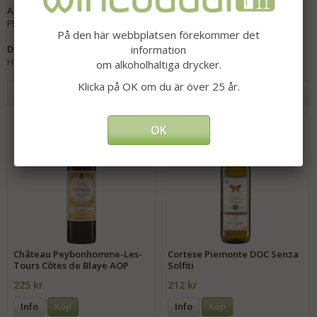
Artikelnummer:
FS-15020
På den här webbplatsen förekommer det
Direktlänk:
information
Högerklicka och kopiera adressen
om alkoholhaltiga drycker.
Klicka på OK om du är över 25 år.
Andra har även köpt
OK
Château Peybonhomme-Les-
Cortese Piemonte DOC Senza
Tours Côtes de Blaye AOP
Solfiti
225 kr
212 kr
Info
Köp
Info
Köp