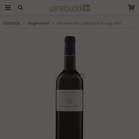
Startsida
Veganviner
Réserve des Gardians Rouge AOC
Produkten har blivit
tillagd i varukorgen