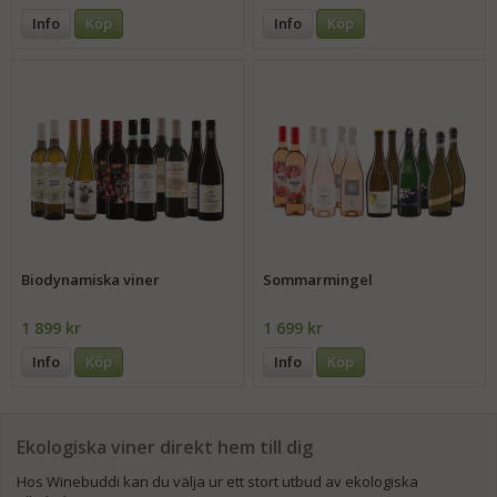
Info
Köp
Info
Köp
Biodynamiska viner
Sommarmingel
1 899 kr
1 699 kr
Info
Köp
Info
Köp
Ekologiska viner direkt hem till dig
Hos Winebuddi kan du välja ur ett stort utbud av ekologiska