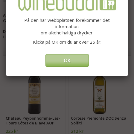
Artikelnummer:
På den här webbplatsen förekommer det
GR-10010
information
Direktlänk:
om alkoholhaltiga drycker.
Högerklicka och kopiera adressen
Klicka på OK om du är över 25 år.
Andra har även köpt
OK
Château Peybonhomme-Les-
Cortese Piemonte DOC Senza
Tours Côtes de Blaye AOP
Solfiti
225 kr
212 kr