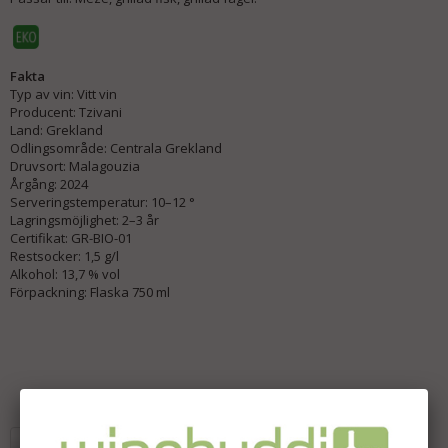
Fakta
Typ av vin: Vitt vin
Producent: Tzivani
Land: Grekland
Odlingsområde: Centrala Grekland
Druvsort: Malagouzia
Årgång: 2024
Serveringstemperatur: 10–12 °
Lagringsmöjlighet: 2–3 år
Certifikat: GR-BIO-01
Restsocker: 1,5 g/l
Alkohol: 13,7 % vol
Förpackning: Flaska 750 ml
Lägg i önskelista