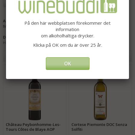
Lägg i önskelista
Artikelnummer:
På den här webbplatsen förekommer det
IV-10190
information
om alkoholhaltiga drycker.
Direktlänk:
Högerklicka och kopiera adressen
Klicka på OK om du är över 25 år.
Andra har även köpt
OK
Château Peybonhomme-Les-
Cortese Piemonte DOC Senza
Tours Côtes de Blaye AOP
Solfiti