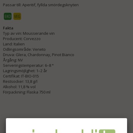
Passar till: Aperitif, fyllda smördegsknyten
Fakta
Typ av vin: Mousserande vin
Producent: Corvezzo
Land: Italien
Odlingsområde: Veneto
Druva: Glera, Chardonnay, Pinot Bianco
Årgång: NV
Serveringstemperatur: 6–8 °
Lagringsmöjlighet: 1–2 år
Certifikat: IT-BIO-015
Restsocker: 13,8 g/l
Alkohol: 11,8 % vol
Förpackning: Flaska 750 ml