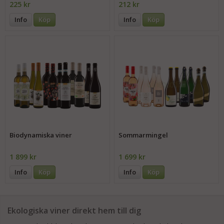
225 kr
212 kr
Info
Köp
Info
Köp
Biodynamiska viner
Sommarmingel
1 899 kr
1 699 kr
Info
Köp
Info
Köp
Ekologiska viner direkt hem till dig