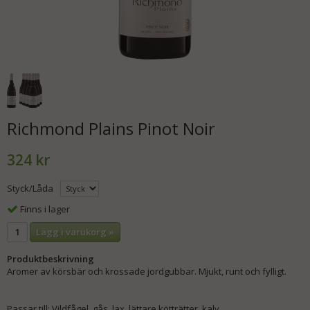
Richmond Plains Pinot Noir
324 kr
Styck/Låda
Finns i lager
Lägg i varukorg »
Produktbeskrivning
Aromer av körsbär och krossade jordgubbar. Mjukt, runt och fylligt.
Passar till: Vildfågel, gås, lax, lättare kötträtter, kalv.