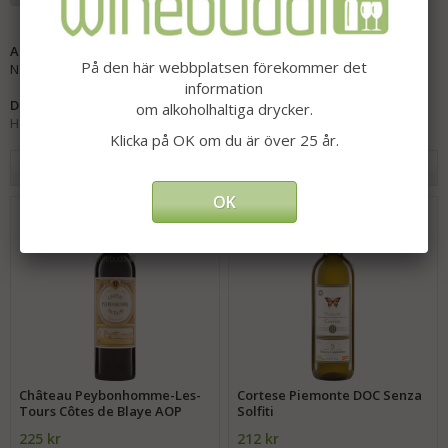
Artikelnummer:
På den här webbplatsen förekommer det
NZ-15110
information
Direktlänk:
om alkoholhaltiga drycker.
Högerklicka och kopiera adressen
Klicka på OK om du är över 25 år.
Andra har även köpt
OK
Château Peybonhomme-Les-
Cortese Piemonte DOC Senza
Tours Côtes de Blaye AOP
Solfiti
225 kr
212 kr