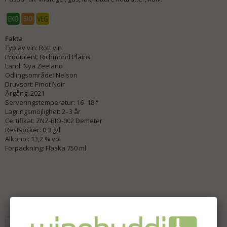
Fakta
Typ av vin: Rött vin
Producent: Richmond Plains
Land: Nya Zeeland
Odlingsområde: Nelson
Druvsort: Pinot Noir
Årgång: 2021
Serveringstemperatur: 16–18 °
Lagringsmöjlighet: 2–3 år
Certifikat: ZNZ-BIO-002 Demeter
Restsocker: 0,3 g/l
Alkohol: 13,2 % vol
Förpackning: Flaska 750 ml
Lägg i önskelista