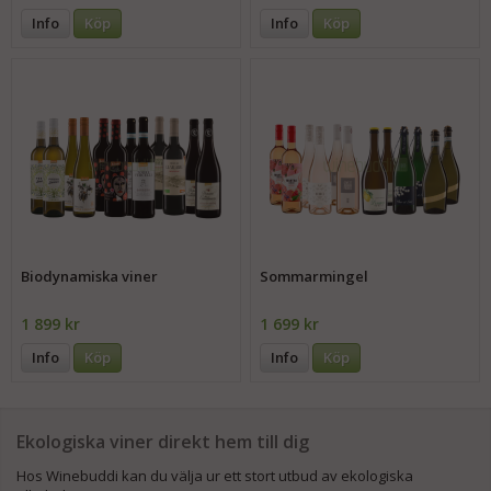
Info
Köp
Info
Köp
Biodynamiska viner
Sommarmingel
1 899 kr
1 699 kr
Info
Köp
Info
Köp
Ekologiska viner direkt hem till dig
Hos Winebuddi kan du välja ur ett stort utbud av ekologiska