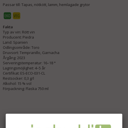
Passar till: Tapas, nötkött, lamm, hemlagade grytor
Fakta
Typ av vin: Rött vin
Producent: Piedra
Land: Spanien
Odlingsområde: Toro
Druvsort: Tempranillo, Garnacha
Årgång: 2023
Serveringstemperatur: 16–18 °
Lagringsmöjlighet: 4–5 år
Certifikat: ES-ECO-031-CL
Restsocker: 0,3 g/l
Alkohol: 15 % vol
Förpackning: Flaska 750 ml