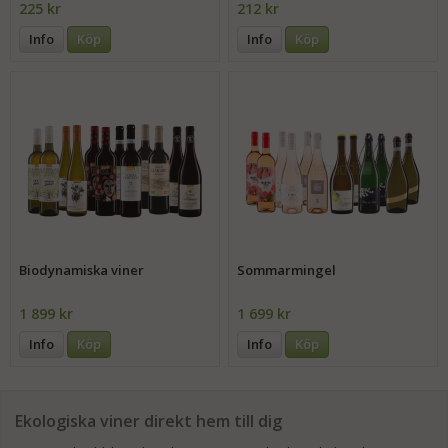
225 kr
212 kr
Info
Köp
Info
Köp
Biodynamiska viner
Sommarmingel
1 899 kr
1 699 kr
Info
Köp
Info
Köp
Ekologiska viner direkt hem till dig