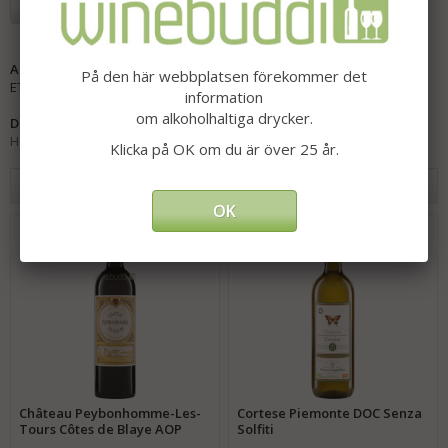
Lägg i önskelista
Artikelnummer:
På den här webbplatsen förekommer det
ET-15110
information
om alkoholhaltiga drycker.
Direktlänk:
Högerklicka och kopiera adressen
Klicka på OK om du är över 25 år.
Andra har även köpt
OK
Château Peybonhomme-Les-
Cortese Piemonte DOC Senza
Tours Côtes de Blaye AOP
Solfiti